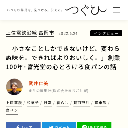
上信電鉄沿線
富岡市
インタビュー
2022.6.24
「小さなことしかできないけど、変わら
ぬ味を。できればよりおいしく。」創業
100年･富光堂の心とろける食パンの話
武井仁美
まちの編集社(株式会社まちごと屋)
上信電鉄
和菓子
日常
暮らし
貫前神社
電車旅
食パン
シェア
ツイート
LINEで送る