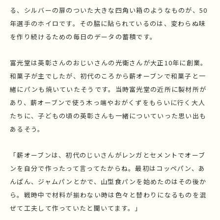
る、シルバーの扉のついた大きな四角い箱のようなものが、50
年選手のホイロです。その脇に貼られているのは、変わらぬ味
を作り続けるための毎日のデータの蓄積です。
富光堂は英彰さんのおじいさんの光衛さんが大正10年に創業。
和菓子が主でしたが、初代のころから薪オーブンで和菓子と一
緒にパンも焼いていたそうです。当時富光堂の近所に製材所が
あり、薪オーブンで使う木っ端やおがくずをもらいに行く大人
たちに、子どもの頃の英彰さんも一緒についていった思い出も
あるそう。
「薪オーブンは、初代のじいさんがレンガとセメントでオーブ
ンを自分で作ったって言ってたからね。最初はコッペパン、あ
んぱん、ジャムパンとかで、山型食パンを始めたのはその後か
ら。戦時中で材料が揃わない時は色々と替わりになるものを混
ぜて工夫して作っていたと聞いてます。」