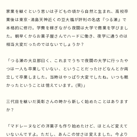
家業を継ぐという思いは子どもの頃から自然と生まれ、高校卒
業後は東京･湯島天神近くの豆大福が評判の名店『つる瀬』で
本格的に修行。学費を稼ぎながら夜間は大学で商業を学びまし
た。朝早くからお菓子屋さんでハードに働き、夜学に通うのは
相当大変だったのではないでしょうか？
「つる瀬の大旦那曰く、これまでうちで夜間の大学に行ったや
つは一人も卒業していない、ということだったけどなんとか両
立して卒業しました。当時はやっぱり大変でしたね。いつも眠
かったということは憶えています。(笑)​​」
三代目を継いだ英彰さんの時から新しく始めたことはあります
か？
「マドレーヌなどの洋菓子も作り始めたけど、ほとんど変えて
いないんですよ。ただし、あんこの甘さは変えました。今より