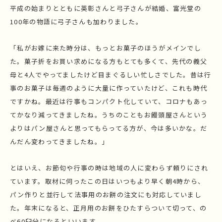
平成の始まりとともに英彰さんと弓子さんが結婚、富光堂の
100年の物語に弓子さんも加わりました。
「私がお嫁に来た時分は、もっとお菓子のほうがメインでし
た。菓子折をお買い求めになる方もとても多くて、先代の義父
母と4人でやってましたけど目まぐるしい忙しさでした。昔は行
事のお菓子は毎週のように大量に作っていたけど、これも時代
ですかね。最近は行事もコンパクト化していて、コロナもあっ
てかなり減ってきましたね。うちのこともお饅頭屋さんという
よりはパン屋さんと思ってもらってる方が、今は多いかな。だ
んだん変わってきましたね。」
とはいえ、お節句や行事の時は地域の人に変わらず頼りにされ
ています。取材に伺ったこの日はいつもより早く朝4時から、
パン作りと並行して法事用のお餅の注文にも対応していまし
た。年末になると、正月用のお餅をひたすらついて切って、の
べ60臼分になるといいます。