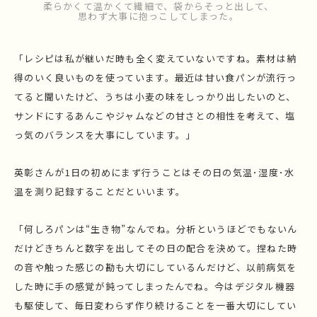
柔らかくて温かくて繊細で、袋からそっと出して、
思わず大事に抱っこしてしまった。
「レシピは私が継いだ時も全く変えていないですね。素材は納
得のいく良いものを使っています。最近は甘い食パンが流行っ
てると聞いたけど、うちは小麦の味をしっかり出したいのと、
サンドにするあんこやジャムなどの甘さとの相性を考えて、塩
っ気のバランスを大事にしています。」
英彰さんが1日の初めにまず行うことはその日の気温･湿度･水
温を測り記録することだといいます。
「何しろパンは“生き物”なんでね。分析というほどでもないん
だけどきちんと数字を出してその日の配合を決めて。捏ねた時
の音や触った感じの勘も大切にしているんだけど、以前病気を
した時に手の感覚が鈍ってしまったんでね。今はデジタル機器
も駆使して、毎日変わらず作り続けることを一番大切にしてい