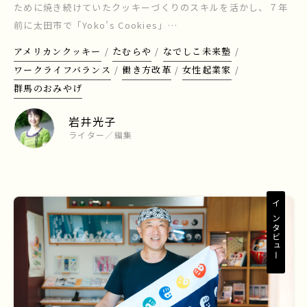
ために焼き続けていたクッキーづくりのスキルを活かし、７年
前に太田市で「Yoko’s Cookies」…
アメリカンクッキー
たむらや
なでしこ未来塾
ワークライフバランス
働き方改革
女性起業家
群馬のおみやげ
岩井光子
ライター／編集
インタビュー