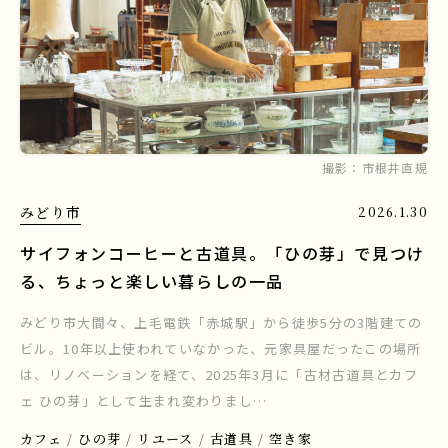
撮影：
市根井直規
みどり市
2026.1.30
サイフォンコーヒーと古道具。「ひの芽」で見つけ
る、ちょっと楽しい暮らしの一品
みどり市大間々、上毛電鉄「赤城駅」から徒歩5分の3階建ての
ビル。10年以上使われていなかった、元家具屋だったこの場所
は、リノベーションを経て、2025年3月に「古材古道具とカフ
ェ ひの芽」として生まれ変わりまし…
カフェ
ひの芽
リユース
古道具
空き家