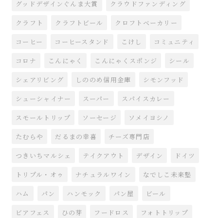
グッドデザインぐんま大賞
クラウドファンディング
クラフト
クラフトビール
クロフトベーカリー
コーヒー
コーヒースタンド
こけし
コミュニティ
コロナ
こんにゃく
こんにゃくスポンジ
シール
シェアリビング
しののめ信用金庫
シモンフッド
シューシャイナー
スーパー
スパイスカレー
スモールトリップ
ソーセージ
ソメイヨシノ
たむらや
だるまの幸喜
チーズ専門店
つきいちマルシェ
テイクアウト
デザイン
ドイツ
トリプル・オゥ
ナチュラルワイン
なでしこ未来塾
ハム
パン
ハンモック
パン屋
ビール
ビアフェス
ひの芽
フードロス
フォトトリップ