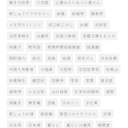
働き方改革
八百屋
公園みたいなパン屋さん
刺しゅうアクセサリー
前橋
前橋市
動楽市
十文字ヴィレッジ
卯三郎こけし
古墳
古民家
古民家再生
古道具
吉田七味店
呑龍文庫ももとせ
和菓子
喫茶店
営業時間短縮要請
図書館
国際協力
地元
地域
地酒
坂本ダム
外出自粛
外国人労働者
大塩湖
太田市
女性起業家
妙義山
妙義神社
嬬恋村
宝積寺
家具
家業
富光堂
富岡市
小さな旅
山口純音
広栄社印刷所
建築
後継ぎ
微笑庵
恐竜
手ぬぐい
手仕事
新しょうが漬
新前橋
新型コロナウイルス
日常
日本茶
日本酒
暮らし
暮らしの道具
朝陽堂