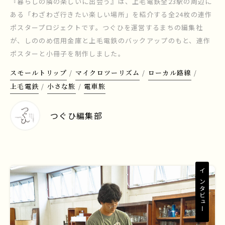
『暮らしの隣の楽しいに出会う』は、上毛電鉄全23駅の周辺に
ある「わざわざ行きたい楽しい場所」を紹介する全24枚の連作
ポスタープロジェクトです。つぐひを運営するまちの編集社
が、しののめ信用金庫と上毛電鉄のバックアップのもと、連作
ポスターと小冊子を制作しました。
スモールトリップ
マイクロツーリズム
ローカル路線
上毛電鉄
小さな旅
電車旅
つぐひ編集部
インタビュー