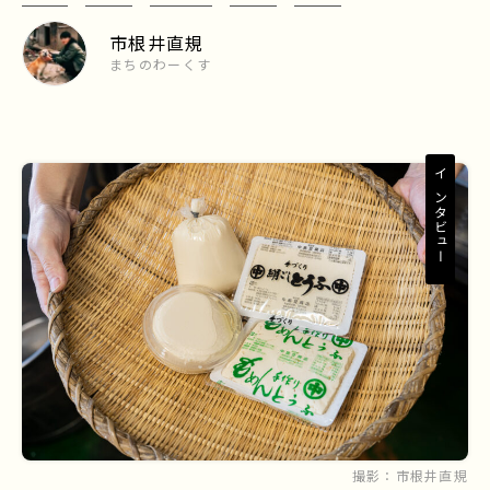
市根井直規
まちのわーくす
インタビュー
撮影：
市根井直規