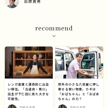
荻原貴男
recommend
レンガ倉庫と運命的に出会
郊外の小さな八百屋に押し
い移住。「古道具・熊川」
寄せる買い物客。カギは
店主が下仁田に見た大きな
「おばちゃん」と「おばあ
可能性。
ちゃん」の力？
市根井直規
市根井直規