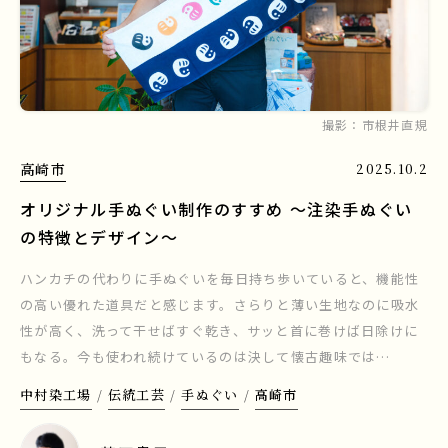
撮影：
市根井直規
高崎市
2025.10.2
オリジナル手ぬぐい制作のすすめ 〜注染手ぬぐい
の特徴とデザイン〜
ハンカチの代わりに手ぬぐいを毎日持ち歩いていると、機能性
の高い優れた道具だと感じます。さらりと薄い生地なのに吸水
性が高く、洗って干せばすぐ乾き、サッと首に巻けば日除けに
もなる。今も使われ続けているのは決して懐古趣味では…
中村染工場
伝統工芸
手ぬぐい
高崎市