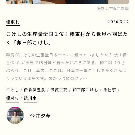
撮影：
市根井直規
榛東村
2026.3.27
こけしの生産量全国１位！榛東村から世界へ羽ばた
く「卯三郎こけし」
群馬がこけしの生産量日本一って、知っていましたか？ 渋川伊
香保I.C.から車で15分ほど行ったところにある、卯三郎（うさ
ぶろう）こけし本店。ここは、日本で一番こけしをたくさんつ
くっている工房です。おかっぱ頭のクラ…
こけし
伊香保温泉
伝統工芸
卯三郎こけし
手仕事
榛東村
渋川市
今井夕華