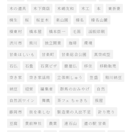
木の道具
木下商店
木嶋友和
木工
本
東吾妻
桐生
桜
桜並木
楽山園
榛名
榛名山麓
榛東村
橋本屋
橋本臣一
毛笛
活版印刷
渋川市
熊川
独立開業
珈琲
環境
甘楽ほしいも
甘楽町
甘楽総合公園
真空成型
石仏
石畳
石窯ピザ
磨崖仏
移住
移動販売
空き家
空き家活用
立体刺しゅう
笠盛
粕川納豆
納豆
経営
編集者
群馬のおみやげ
自然
自然派ワイン
舞風
茶フェ ちゃきち
蔟屋
藤岡市
街を楽しむ
製造業の人出不足
計り売り
豆腐
貫前神社
農業
連石山
道の駅 甘楽