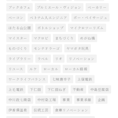
ブックカフェ
プルミエール・ヴィジョン
ベーカリー
ベーコン
ベトナム人エンジニア
ボー・ペイサージュ
ほたる山公園
ボトルショップ
マイクロツーリズム
マイスター
マクロビ
まちづくり
めがね橋
ものづくり
モンテドラーゴ
ヤマガタ玩具
ライブラリー
ラベル
リオ
リノベーション
リユース
ルケ
ローカル
ローカル路線
ワークライフバランス
七味唐辛子
上信電鉄
上毛電鉄
下仁田
下仁田ねぎ
不動産
中島豆腐店
中川政七商店
中村染工場
事業
事業承継
企画
伊香保温泉
伝統工芸
倉庫リノベーション