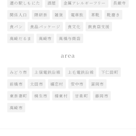
道の駅しもにた
酒屋
金属アレルギーフリー
長厳寺
関係人口
隈研吾
雑貨
電車旅
革靴
靴磨き
食パン
食品パッケージ
食文化
飲食店支援
高崎だるま
高崎市
高橋与商店
area
みどり市
上信電鉄沿線
上毛電鉄沿線
下仁田町
前橋市
太田市
嬬恋村
安中市
富岡市
東吾妻町
桐生市
榛東村
甘楽町
藤岡市
高崎市