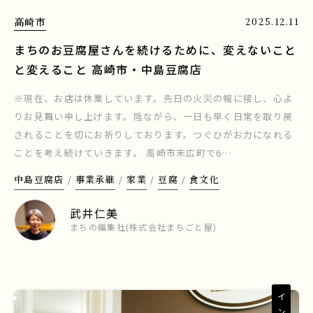
高崎市
2025.12.11
まちのお豆腐屋さんを続けるために、変えないこと
と変えること 高崎市・中島豆腐店
※現在、お店は休業しています。先日の火災の報に接し、心よ
りお見舞い申し上げます。陰ながら、一日も早く日常を取り戻
されることを切にお祈りしております。つぐひがお力になれる
ことを考え続けていきます。 高崎市末広町で6…
中島豆腐店
事業承継
家業
豆腐
食文化
武井仁美
まちの編集社(株式会社まちごと屋)