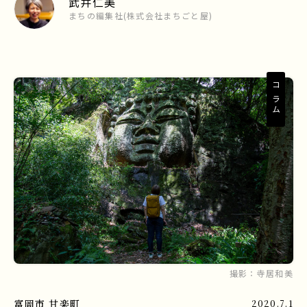
武井仁美
まちの編集社(株式会社まちごと屋)
コラム
撮影：
寺居和美
富岡市
甘楽町
2020.7.1