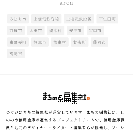
area
みどり市
上信電鉄沿線
上毛電鉄沿線
下仁田町
前橋市
太田市
嬬恋村
安中市
富岡市
東吾妻町
桐生市
榛東村
甘楽町
藤岡市
高崎市
つぐひはまちの編集社が運営しています。まちの編集社は、し
ののめ信用金庫が運営するプロジェクトチームで、信用金庫職
員と地元のデザイナー・ライター・編集者らが協働し、ソーシ