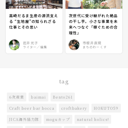
高崎だるま生産の源流支え
次世代に受け継がれた絶品
る “生地屋”の知られざる
の干し芋。小さな事業を未
仕事とその思い
来へつなぐ「稼ぐための合
理性」
岩井光子
市根井直規
ライター／編集
まちのわーくす
tag
6次産業
baimai
Bento261
Craft beer bar bocca
croftbakery
HOKUTO59
JICA海外協力隊
moguカップ
natural holics!