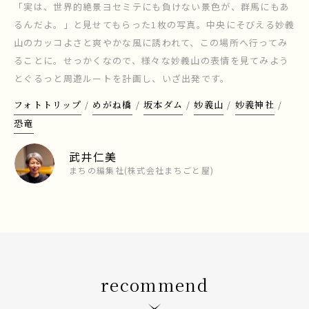
「実は、世界的絶景ヨセミテにも負けない景色が、群馬にもあ
るんだよ。」と見せてもらった1枚の写真。中央にそびえる妙義
山のカッコよさと爽やかな風に誘われて、この場所へ行ってみ
ることに。せっかくなので、様々な妙義山の表情を見てみよう
とぐるっと周遊ルートを計画し、いざ出発です。
フォトトリップ
めがね橋
坂本ダム
妙義山
妙義神社
恐竜
武井仁美
まちの編集社(株式会社まちごと屋)
recommend