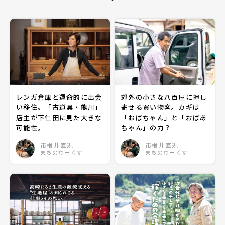
レンガ倉庫と運命的に出会
郊外の小さな八百屋に押し
い移住。「古道具・熊川」
寄せる買い物客。カギは
店主が下仁田に見た大きな
「おばちゃん」と「おばあ
可能性。
ちゃん」の力？
市根井直規
市根井直規
まちのわーくす
まちのわーくす