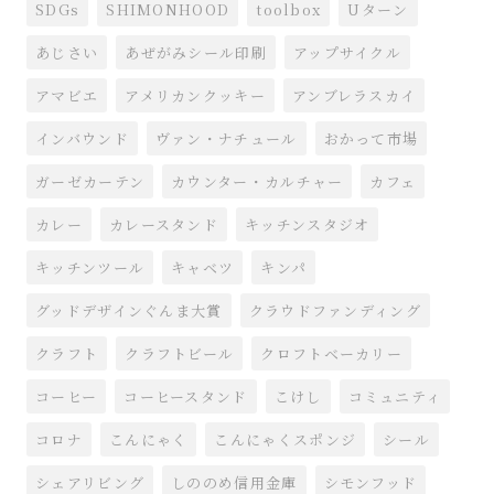
SDGs
SHIMONHOOD
toolbox
Uターン
あじさい
あぜがみシール印刷
アップサイクル
アマビエ
アメリカンクッキー
アンブレラスカイ
インバウンド
ヴァン・ナチュール
おかって市場
ガーゼカーテン
カウンター・カルチャー
カフェ
カレー
カレースタンド
キッチンスタジオ
キッチンツール
キャベツ
キンパ
グッドデザインぐんま大賞
クラウドファンディング
クラフト
クラフトビール
クロフトベーカリー
コーヒー
コーヒースタンド
こけし
コミュニティ
コロナ
こんにゃく
こんにゃくスポンジ
シール
シェアリビング
しののめ信用金庫
シモンフッド