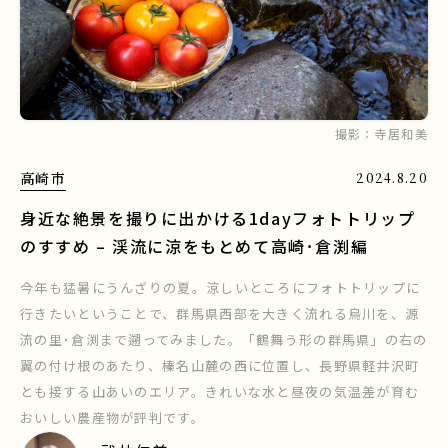
撮影：
寺居和美
高崎市
2024.8.20
身近な絶景を撮りに出かける1dayフォトトリップ
のすすめ – 渓流に涼をもとめて高崎･倉渕編
今年も猛暑にうんざりの夏。涼しいところにフォトトリップに
行きたいということで、群馬県西部を大きく流れる烏川を、源
流の里･倉渕まで遡ってみました。「鶴舞う形の群馬県」の右の
翼の付け根のあたり、榛名山麓の西に位置し、長野県軽井沢町
とも接する山あいのエリア。きれいな水と昼夜の気温差が育む
おいしい農産物が評判です。