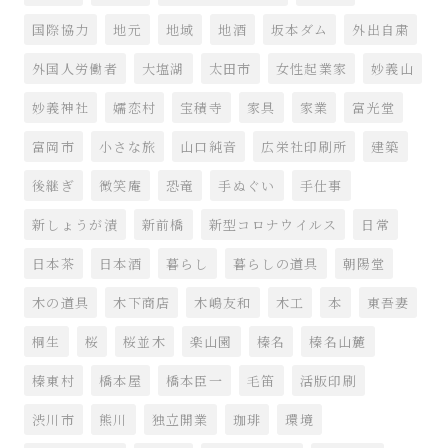
国際協力
地元
地域
地酒
坂本ダム
外出自粛
外国人労働者
大塩湖
太田市
女性起業家
妙義山
妙義神社
嬬恋村
宝積寺
家具
家業
富光堂
富岡市
小さな旅
山口純音
広栄社印刷所
建築
後継ぎ
微笑庵
恐竜
手ぬぐい
手仕事
新しょうが漬
新前橋
新型コロナウイルス
日常
日本茶
日本酒
暮らし
暮らしの道具
朝陽堂
木の道具
木下商店
木嶋友和
木工
本
東吾妻
桐生
桜
桜並木
楽山園
榛名
榛名山麓
榛東村
橋本屋
橋本臣一
毛笛
活版印刷
渋川市
熊川
独立開業
珈琲
環境