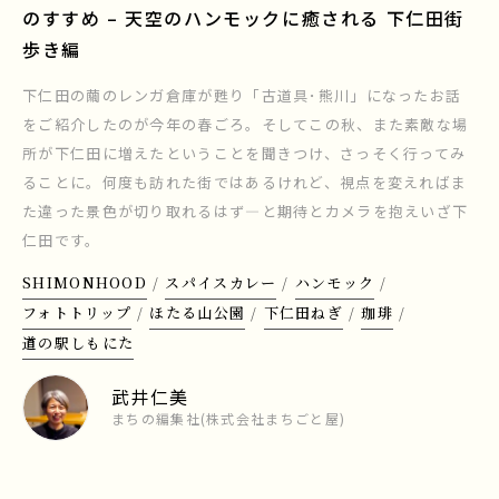
のすすめ – 天空のハンモックに癒される 下仁田街
歩き編
下仁田の繭のレンガ倉庫が甦り「古道具･熊川」になったお話
をご紹介したのが今年の春ごろ。そしてこの秋、また素敵な場
所が下仁田に増えたということを聞きつけ、さっそく行ってみ
ることに。何度も訪れた街ではあるけれど、視点を変えればま
た違った景色が切り取れるはず―と期待とカメラを抱えいざ下
仁田です。
SHIMONHOOD
スパイスカレー
ハンモック
フォトトリップ
ほたる山公園
下仁田ねぎ
珈琲
道の駅しもにた
武井仁美
まちの編集社(株式会社まちごと屋)