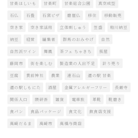
甘楽ほしいも
甘楽町
甘楽総合公園
真空成型
石仏
石畳
石窯ピザ
磨崖仏
移住
移動販売
空き家
空き家活用
立体刺しゅう
笠盛
粕川納豆
納豆
経営
編集者
群馬のおみやげ
自然
自然派ワイン
舞風
茶フェ ちゃきち
蔟屋
藤岡市
街を楽しむ
製造業の人出不足
計り売り
豆腐
貫前神社
農業
連石山
道の駅 甘楽
道の駅しもにた
酒屋
金属アレルギーフリー
長厳寺
関係人口
隈研吾
雑貨
電車旅
革靴
靴磨き
食パン
食品パッケージ
食文化
飲食店支援
高崎だるま
高崎市
高橋与商店