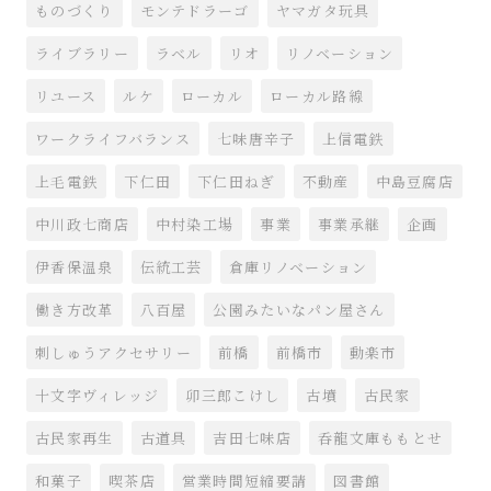
ものづくり
モンテドラーゴ
ヤマガタ玩具
ライブラリー
ラベル
リオ
リノベーション
リユース
ルケ
ローカル
ローカル路線
ワークライフバランス
七味唐辛子
上信電鉄
上毛電鉄
下仁田
下仁田ねぎ
不動産
中島豆腐店
中川政七商店
中村染工場
事業
事業承継
企画
伊香保温泉
伝統工芸
倉庫リノベーション
働き方改革
八百屋
公園みたいなパン屋さん
刺しゅうアクセサリー
前橋
前橋市
動楽市
十文字ヴィレッジ
卯三郎こけし
古墳
古民家
古民家再生
古道具
吉田七味店
呑龍文庫ももとせ
和菓子
喫茶店
営業時間短縮要請
図書館