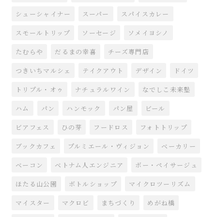
シューシャイナー
スーパー
スパイスカレー
スモールトリップ
ソーセージ
ソメイヨシノ
たむらや
だるまの幸喜
チーズ専門店
つきいちマルシェ
テイクアウト
デザイン
ドイツ
トリプル・オゥ
ナチュラルワイン
なでしこ未来塾
ハム
パン
ハンモック
パン屋
ビール
ビアフェス
ひの芽
フードロス
フォトトリップ
ブックカフェ
プルミエール・ヴィジョン
ベーカリー
ベーコン
ベトナム人エンジニア
ボー・ペイサージュ
ほたる山公園
ボトルショップ
マイクロツーリズム
マイスター
マクロビ
まちづくり
めがね橋