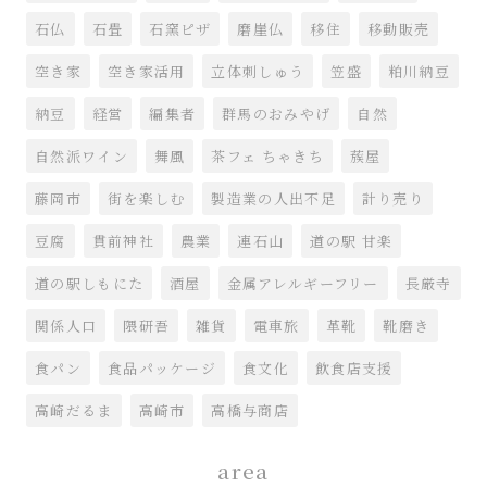
石仏
石畳
石窯ピザ
磨崖仏
移住
移動販売
空き家
空き家活用
立体刺しゅう
笠盛
粕川納豆
納豆
経営
編集者
群馬のおみやげ
自然
自然派ワイン
舞風
茶フェ ちゃきち
蔟屋
藤岡市
街を楽しむ
製造業の人出不足
計り売り
豆腐
貫前神社
農業
連石山
道の駅 甘楽
道の駅しもにた
酒屋
金属アレルギーフリー
長厳寺
関係人口
隈研吾
雑貨
電車旅
革靴
靴磨き
食パン
食品パッケージ
食文化
飲食店支援
高崎だるま
高崎市
高橋与商店
area