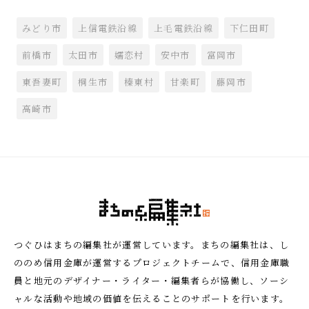
みどり市
上信電鉄沿線
上毛電鉄沿線
下仁田町
前橋市
太田市
嬬恋村
安中市
富岡市
東吾妻町
桐生市
榛東村
甘楽町
藤岡市
高崎市
つぐひはまちの編集社が運営しています。まちの編集社は、し
ののめ信用金庫が運営するプロジェクトチームで、信用金庫職
員と地元のデザイナー・ライター・編集者らが協働し、ソーシ
ャルな活動や地域の価値を伝えることのサポートを行います。