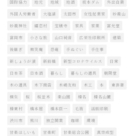
国際協力
地元
地域
地酒
坂本ダム
外出自粛
外国人労働者
大塩湖
太田市
女性起業家
妙義山
妙義神社
嬬恋村
宝積寺
家具
家業
富光堂
富岡市
小さな旅
山口純音
広栄社印刷所
建築
後継ぎ
微笑庵
恐竜
手ぬぐい
手仕事
新しょうが漬
新前橋
新型コロナウイルス
日常
日本茶
日本酒
暮らし
暮らしの道具
朝陽堂
木の道具
木下商店
木嶋友和
木工
本
東吾妻
桐生
桜
桜並木
楽山園
榛名
榛名山麓
榛東村
橋本屋
橋本臣一
毛笛
活版印刷
渋川市
熊川
独立開業
珈琲
環境
甘楽ほしいも
甘楽町
甘楽総合公園
真空成型