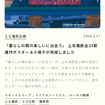
上毛電鉄沿線
2026.2.27
『暮らしの隣の楽しいに出会う』 上毛電鉄全23駅
連作ポスター＆小冊子が完成しました
『暮らしの隣の楽しいに出会う』は、上毛電鉄全23駅の周辺に
ある「わざわざ行きたい楽しい場所」を紹介する全24枚の連作
ポスタープロジェクトです。つぐひを運営するまちの編集社
が、しののめ信用金庫と上毛電鉄のバックアップのもと、連作
ポスターと小冊子を制作しました。
スモールトリップ
マイクロツーリズム
ローカル路線
上毛電鉄
小さな旅
電車旅