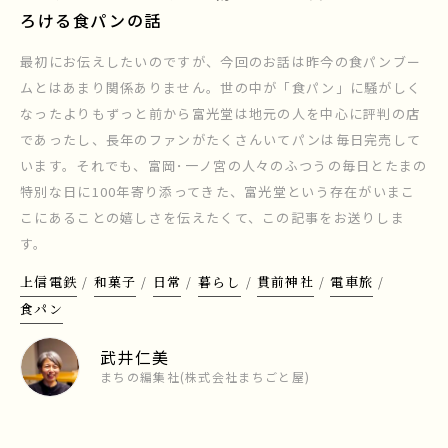
ろける食パンの話
最初にお伝えしたいのですが、今回のお話は昨今の食パンブー
ムとはあまり関係ありません。世の中が「食パン」に騒がしく
なったよりもずっと前から富光堂は地元の人を中心に評判の店
であったし、長年のファンがたくさんいてパンは毎日完売して
います。それでも、富岡･一ノ宮の人々のふつうの毎日とたまの
特別な日に100年寄り添ってきた、富光堂という存在がいまこ
こにあることの嬉しさを伝えたくて、この記事をお送りしま
す。
上信電鉄
和菓子
日常
暮らし
貫前神社
電車旅
食パン
武井仁美
まちの編集社(株式会社まちごと屋)