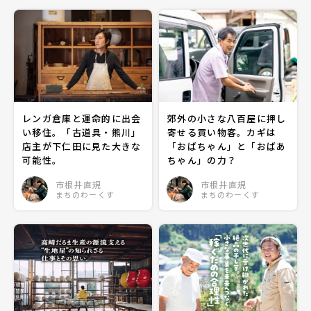
レンガ倉庫と運命的に出会
郊外の小さな八百屋に押し
い移住。「古道具・熊川」
寄せる買い物客。カギは
店主が下仁田に見た大きな
「おばちゃん」と「おばあ
可能性。
ちゃん」の力？
市根井直規
市根井直規
まちのわーくす
まちのわーくす