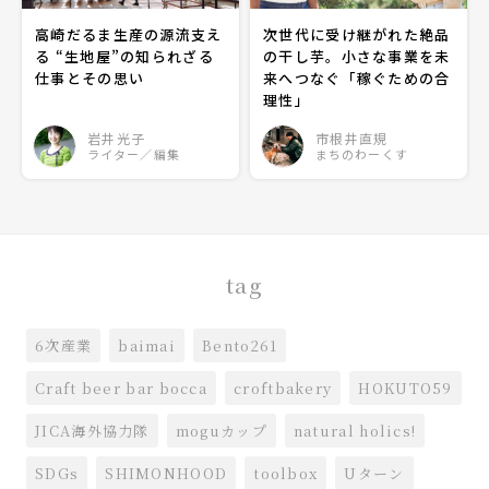
高崎だるま生産の源流支え
次世代に受け継がれた絶品
る “生地屋”の知られざる
の干し芋。小さな事業を未
仕事とその思い
来へつなぐ「稼ぐための合
理性」
岩井光子
市根井直規
ライター／編集
まちのわーくす
tag
6次産業
baimai
Bento261
Craft beer bar bocca
croftbakery
HOKUTO59
JICA海外協力隊
moguカップ
natural holics!
SDGs
SHIMONHOOD
toolbox
Uターン