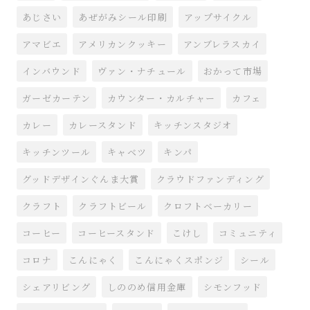
あじさい
あぜがみシール印刷
アップサイクル
アマビエ
アメリカンクッキー
アンブレラスカイ
インバウンド
ヴァン・ナチュール
おかって市場
ガーゼカーテン
カウンター・カルチャー
カフェ
カレー
カレースタンド
キッチンスタジオ
キッチンツール
キャベツ
キンパ
グッドデザインぐんま大賞
クラウドファンディング
クラフト
クラフトビール
クロフトベーカリー
コーヒー
コーヒースタンド
こけし
コミュニティ
コロナ
こんにゃく
こんにゃくスポンジ
シール
シェアリビング
しののめ信用金庫
シモンフッド