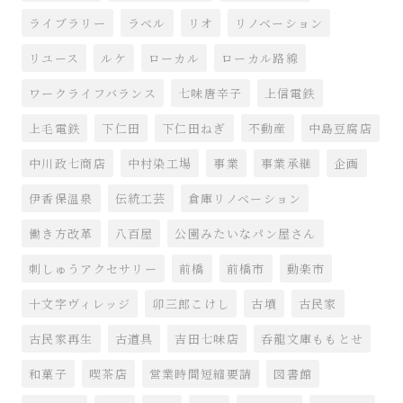
ライブラリー
ラベル
リオ
リノベーション
リユース
ルケ
ローカル
ローカル路線
ワークライフバランス
七味唐辛子
上信電鉄
上毛電鉄
下仁田
下仁田ねぎ
不動産
中島豆腐店
中川政七商店
中村染工場
事業
事業承継
企画
伊香保温泉
伝統工芸
倉庫リノベーション
働き方改革
八百屋
公園みたいなパン屋さん
刺しゅうアクセサリー
前橋
前橋市
動楽市
十文字ヴィレッジ
卯三郎こけし
古墳
古民家
古民家再生
古道具
吉田七味店
呑龍文庫ももとせ
和菓子
喫茶店
営業時間短縮要請
図書館