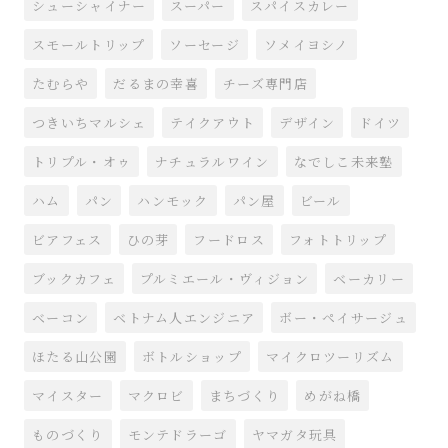
シューシャイナー
スーパー
スパイスカレー
スモールトリップ
ソーセージ
ソメイヨシノ
たむらや
だるまの幸喜
チーズ専門店
つきいちマルシェ
テイクアウト
デザイン
ドイツ
トリプル・オゥ
ナチュラルワイン
なでしこ未来塾
ハム
パン
ハンモック
パン屋
ビール
ビアフェス
ひの芽
フードロス
フォトトリップ
ブックカフェ
プルミエール・ヴィジョン
ベーカリー
ベーコン
ベトナム人エンジニア
ボー・ペイサージュ
ほたる山公園
ボトルショップ
マイクロツーリズム
マイスター
マクロビ
まちづくり
めがね橋
ものづくり
モンテドラーゴ
ヤマガタ玩具