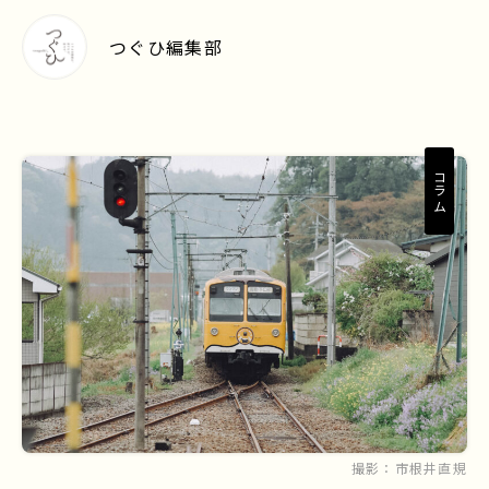
つぐひ編集部
コラム
撮影：
市根井直規