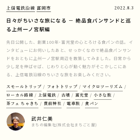
上信電鉄沿線
富岡市
2022.8.3
日々がちいさな旅になる － 絶品食パンサンドと巡
る上州一ノ宮駅編
先日公開した、創業100年･富光堂の心とろける食パンの話。イ
ンタビューにお伺いしたあと、せっかくなので絶品食パンサン
ドをおともに上州一ノ宮駅周辺を散策してみました。日常から
少し足を伸ばせば、じわりと心が動く魅力がそこかしこにあ
る、上信電鉄沿線のちいさな旅をお楽しみください。
スモールトリップ
フォトトリップ
マイクロツーリズム
ローカル路線
上信電鉄
古墳
富光堂
小さな旅
茶フェ ちゃきち
貫前神社
電車旅
食パン
武井仁美
まちの編集社(株式会社まちごと屋)